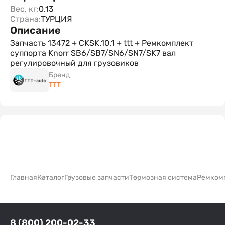
Вес, кг:
0.13
Страна:
ТУРЦИЯ
Описание
Запчасть 13472 + CKSK.10.1 + ttt + Ремкомплект
суппорта Knorr SB6/SB7/SN6/SN7/SK7 вал
регулировочный для грузовиков
Бренд
TTT
Главная
Каталог
Грузовые запчасти
Тормозная система
Ремкомп
8 (800) 200-02-33