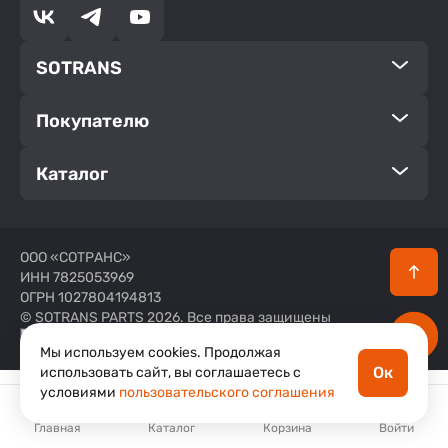
SOTRANS
Покупателю
Каталог
ООО «СОТРАНС»
ИНН 7825053969
ОГРН 1027804194813
© SOTRANS PARTS 2026. Все права защищены
Мы используем cookies. Продолжая
Ок
использовать сайт, вы соглашаетесь с
8 (800) 200-02-33
условиями
пользовательского соглашения
support@sotrans.ru
Главная
Каталог
Корзина
Войти