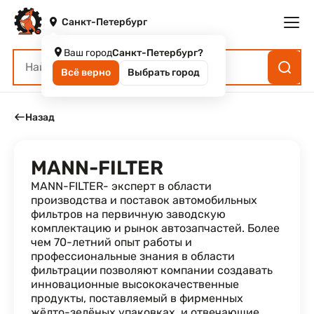
Санкт-Петербург
Каталог
Ваш город
Санкт-Петербург?
Бренды
Всё верно
Выбрать город
Поиск по VIN
Избранное
Назад
О нас
О компании
Доставка
Бренд SOTRANS
Акции
MANN-FILTER
Блог
Новости
MANN-FILTER- эксперт в области
Контакты
производства и поставок автомобильных
фильтров на первичную заводскую
комплектацию и рынок автозапчастей. Более
чем 70-летний опыт работы и
профессиональные знания в области
фильтрации
позволяют компании создавать
инновационные высококачественные
продукты, поставляемый в фирменных
жёлто-зелёных упаковках, и отвечающие