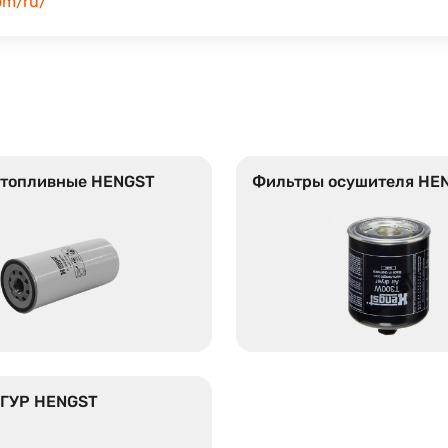
om/ru/
 топливные HENGST
Фильтры осушителя HE
 ГУР HENGST