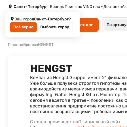
Санкт-Петербург
Бренды
Поиск по VIN
О нас
Доставка
Ак
Ваш город
Санкт-Петербург?
Каталог
По артику
Всё верно
Выбрать город
Главная
Бренды
HENGST
HENGST
Компания Hengst Gruppe имеет 21 филиалов
Уже больше полувека строятся гипотезы на
взаимодействие механизмов передачи, двиг
фирму Ing. Walter Hengst KG в г. Мюнстер
сегодня ведется в третьем поколении как 
восстановления предприятие постоянно ш
постоянно возрастающими требованиями к
Страна производства
Официальный сайт