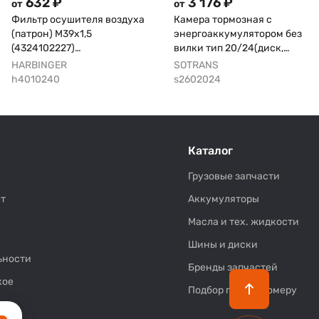
632 ₽
3 176 ₽
от
от
Фильтр осушителя воздуха
Камера тормозная с
(патрон) M39x1,5
энергоаккумулятором без
(4324102227)
вилки тип 20/24(диск,
Volvo/DAF/MAN/MB/IVECO
прицеп)
HARBINGER
SOTRANS
h4010240
s2602024
Каталог
Грузовые запчасти
т
Аккумуляторы
Масла и тех. жидкости
Шины и диски
ьности
Бренды запчастей
кое
Подбор по VIN-номеру