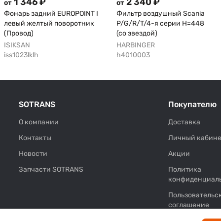
1 346 ₽
2 340 ₽
от
от
Фонарь задний EUROPOINT I
Фильтр воздушный Scania
левый желтый поворотник
P/G/R/T/4-я серии H=448
(Провод)
(со звездой)
ISIKSAN
HARBINGER
iss1023lklh
h4010003
SOTRANS
Покупателю
О компании
Доставка
Контакты
Личный кабине
Новости
Акции
Запчасти SOTRANS
Политика
конфиденциал
Пользовательс
соглашение