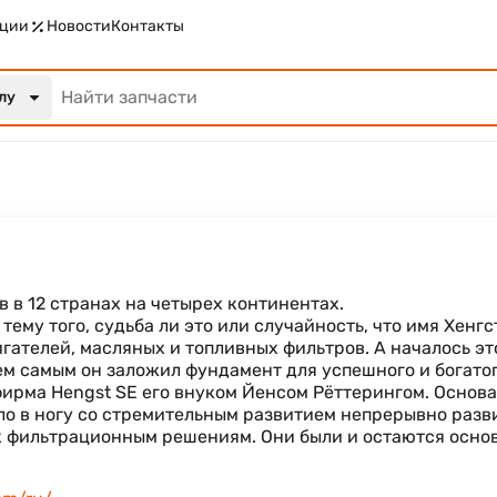
ции
Новости
Контакты
лу
 в 12 странах на четырех континентах.
 тему того, судьба ли это или случайность, что имя Хе
ателей, масляных и топливных фильтров. А началось это 
. Тем самым он заложил фундамент для успешного и богат
фирма Hengst SE его внуком Йенсом Рёттерингом. Основ
ло в ногу со стремительным развитием непрерывно раз
 фильтрационным решениям. Они были и остаются осно