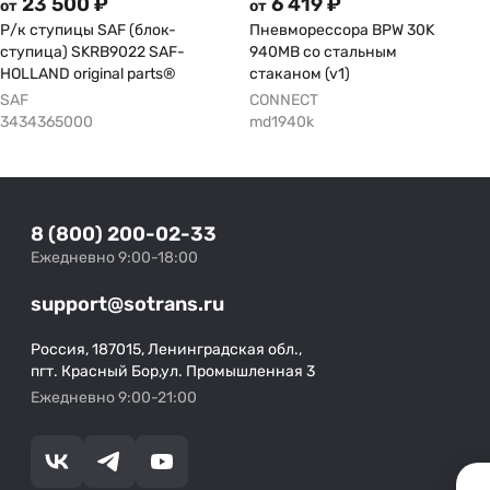
23 500 ₽
6 419 ₽
от
от
Р/к ступицы SAF (блок-
Пневморессора BPW 30K
ступица) SKRB9022 SAF-
940MB со стальным
HOLLAND original parts®
стаканом (v1)
SAF
CONNECT
3434365000
md1940k
8 (800) 200-02-33
Ежедневно 9:00-18:00
support@sotrans.ru
Россия, 187015, Ленинградская обл.,
пгт. Красный Бор,ул. Промышленная 3
Ежедневно 9:00-21:00